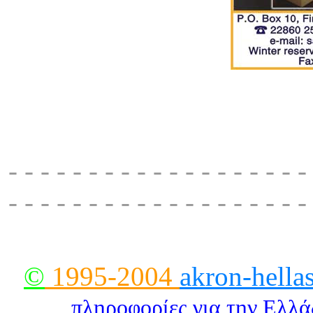
pantorama studios, fira
fax:2
- - - - - - - - - - - - - - - - - - -
- - - - - - - - - - - - - - - - - - -
©
1995-2004
akron-hella
πληροφορίες για την Eλλ