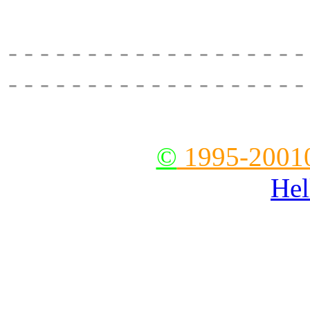
694
- - - - - - - - - - - - - - - - - - -
- - - - - - - - - - - - - - - - - - -
--
©
1995-2001
Hel