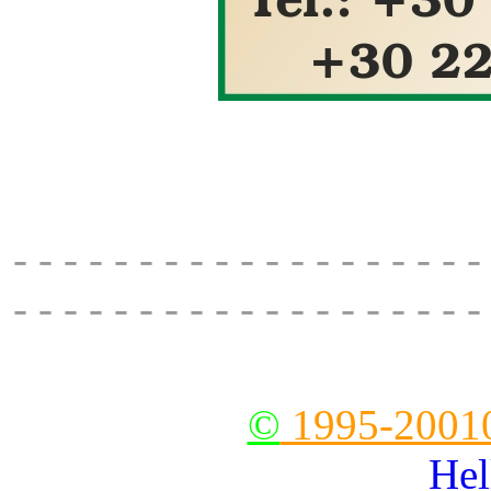
O Platanos - taverna, apir
228
- - - - - - - - - - - - - - - - - - -
- - - - - - - - - - - - - - - - - - -
--
©
1995-2001
Hel