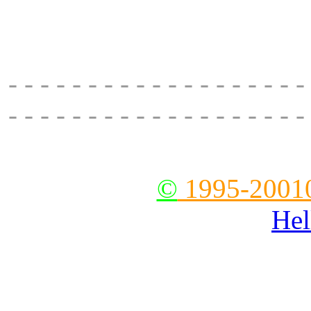
Nicholas Anastasiaou, coff
22850 613
- - - - - - - - - - - - - - - - - - -
- - - - - - - - - - - - - - - - - - -
--
©
1995-2001
Hel