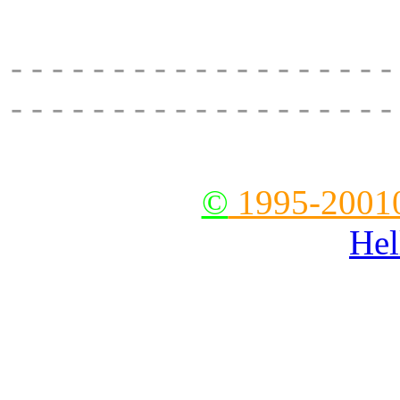
228
- - - - - - - - - - - - - - - - - - -
- - - - - - - - - - - - - - - - - - -
--
©
1995-2001
Hel