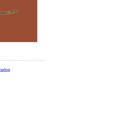
 22850 74203
- - - - - - - - - - - - - - - - - -
mation