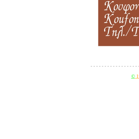
ταβέρνα, νέ
- - - - - - - - - - - - - - - - - 
--
©
1