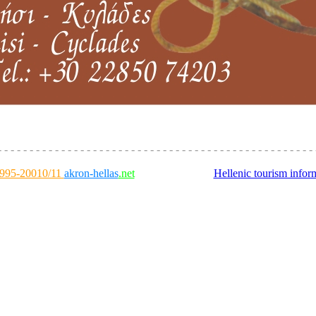
ο Ρεμέντζο, κουφονήσι, κυκλάδες, taverna, koufonissi, cyclades, tel:
- - - - - - - - - - - - - - - - - - - - - - - - - - - - - - - - - - - - - - - - - - - - - - - - - - 
995-20010/11
akron-hellas
.net
Hellenic tourism infor