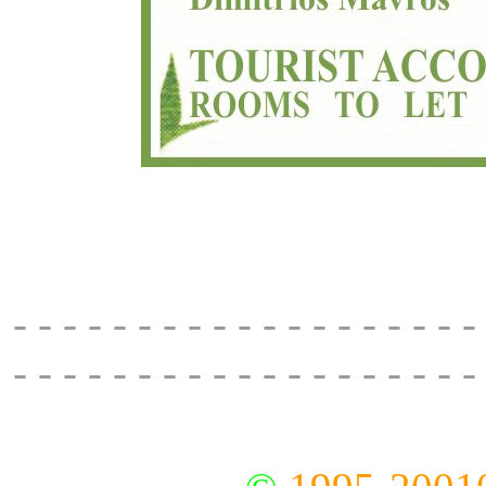
Finikas, Tourist Accomoda
koyfonissia, tel: 22850
- - - - - - - - - - - - - - - - - - -
- - - - - - - - - - - - - - - - - - -