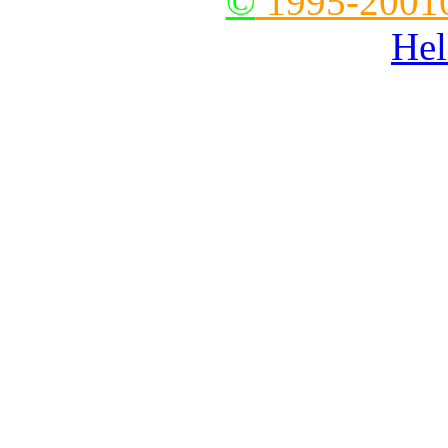
--
©
1995-2001
Hel