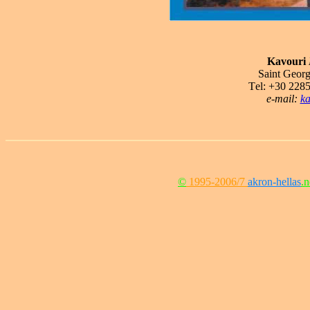
Kavouri
Saint Georg
Τel: +30 228
e-mail:
ka
©
1995-2006/7
akron-hellas
.n