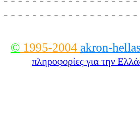
- - - - - - - - - - - - - - - - - - -
- - - - - - - - - - - - - - - - - - -
©
1995-2004
akron-hella
πληροφορίες για την Eλλ