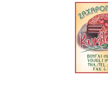
kyklamino, patisserie, vo
228